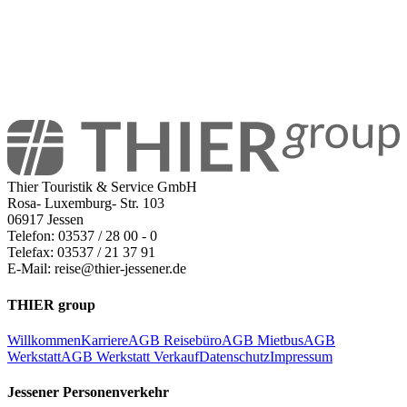
Thier Touristik & Service GmbH
Rosa- Luxemburg- Str. 103
06917 Jessen
Telefon: 03537 / 28 00 - 0
Telefax: 03537 / 21 37 91
E-Mail: reise@thier-jessener.de
THIER group
Willkommen
Karriere
AGB Reisebüro
AGB Mietbus
AGB
Werkstatt
AGB Werkstatt Verkauf
Datenschutz
Impressum
Jessener Personenverkehr