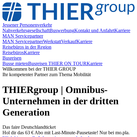
Jessener Personenverkehr
Nahverkehrsgesellschaft
Buswerbung
Kontakt und Anfahrt
Karriere
MAN Servicepartner
MAN Servicepartner
Werkstatt
Verkauf
Karriere
Reisebüros in der Region
Reisebüros
Karriere
Busreisen
Busse mieten
Busreisen THIER ON TOUR
Karriere
Willkommen bei der THIER GROUP
Ihr kompetenter Partner zum Thema Mobilität
THIERgroup | Omnibus-
Unternehmen in der dritten
Generation
Das faire Deutschlandticket
Hol dir das 63 € Abo mit Last-Minute-Pausetaste! Nur bei mo.pla.