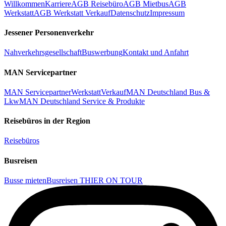
Willkommen
Karriere
AGB Reisebüro
AGB Mietbus
AGB
Werkstatt
AGB Werkstatt Verkauf
Datenschutz
Impressum
Jessener Personenverkehr
Nahverkehrsgesellschaft
Buswerbung
Kontakt und Anfahrt
MAN Servicepartner
MAN Servicepartner
Werkstatt
Verkauf
MAN Deutschland Bus &
Lkw
MAN Deutschland Service & Produkte
Reisebüros in der Region
Reisebüros
Busreisen
Busse mieten
Busreisen THIER ON TOUR