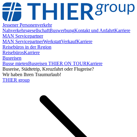
Jessener Personenverkehr
Nahverkehrsgesellschaft
Buswerbung
Kontakt und Anfahrt
Karriere
MAN Servicepartner
MAN Servicepartner
Werkstatt
Verkauf
Karriere
Reisebüros in der Region
Reisebüros
Karriere
Busreisen
Busse mieten
Busreisen THIER ON TOUR
Karriere
Busreise, Städtetrip, Kreuzfahrt oder Flugreise?
Wir haben Ihren Traumurlaub!
THIER group