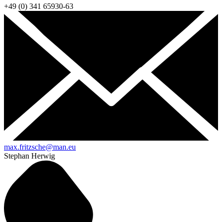
+49 (0) 341 65930-63
max.fritzsche@man.eu
Stephan Herwig