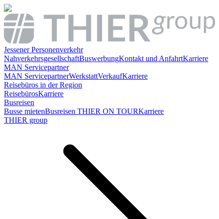
Jessener Personenverkehr
Nahverkehrsgesellschaft
Buswerbung
Kontakt und Anfahrt
Karriere
MAN Servicepartner
MAN Servicepartner
Werkstatt
Verkauf
Karriere
Reisebüros in der Region
Reisebüros
Karriere
Busreisen
Busse mieten
Busreisen THIER ON TOUR
Karriere
THIER group