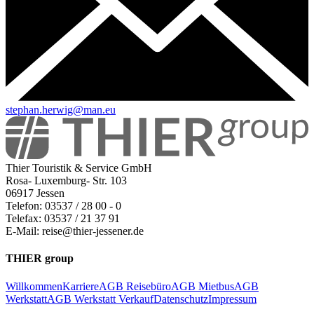
stephan.herwig@man.eu
Thier Touristik & Service GmbH
Rosa- Luxemburg- Str. 103
06917 Jessen
Telefon: 03537 / 28 00 - 0
Telefax: 03537 / 21 37 91
E-Mail: reise@thier-jessener.de
THIER group
Willkommen
Karriere
AGB Reisebüro
AGB Mietbus
AGB
Werkstatt
AGB Werkstatt Verkauf
Datenschutz
Impressum